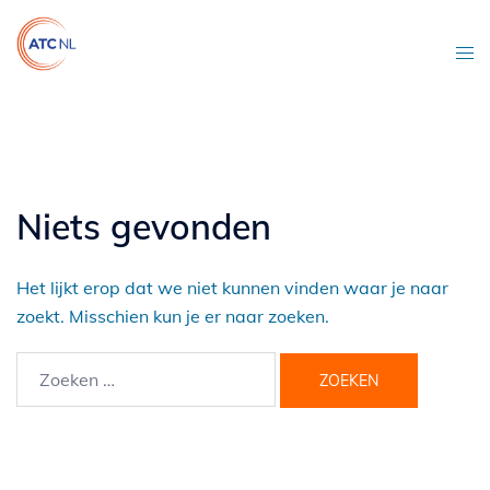
Ga
naar
Tog
de
men
inhoud
Niets gevonden
Het lijkt erop dat we niet kunnen vinden waar je naar
zoekt. Misschien kun je er naar zoeken.
Zoeken
naar: